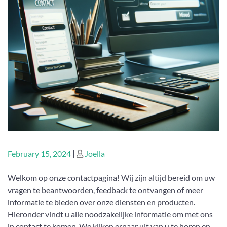
Posted
Posted
February 15, 2024
|
Joella
on
on
Welkom op onze contactpagina! Wij zijn altijd bereid om uw
vragen te beantwoorden, feedback te ontvangen of meer
informatie te bieden over onze diensten en producten.
Hieronder vindt u alle noodzakelijke informatie om met ons
in contact te komen. We kijken ernaar uit van u te horen en