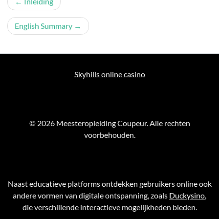
Post
Inleiding
navigation
English Summary
Skyhills online casino
© 2026 Meesteropleiding Coupeur. Alle rechten
voorbehouden.
Naast educatieve platforms ontdekken gebruikers online ook
andere vormen van digitale ontspanning, zoals
Duckysino
,
die verschillende interactieve mogelijkheden bieden.