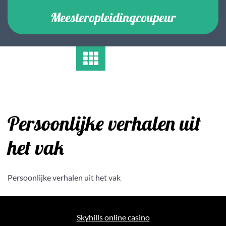
Skip
Meesteropleidingcoupeur
to
content
Persoonlijke verhalen uit
het vak
Persoonlijke verhalen uit het vak
Skyhills online casino