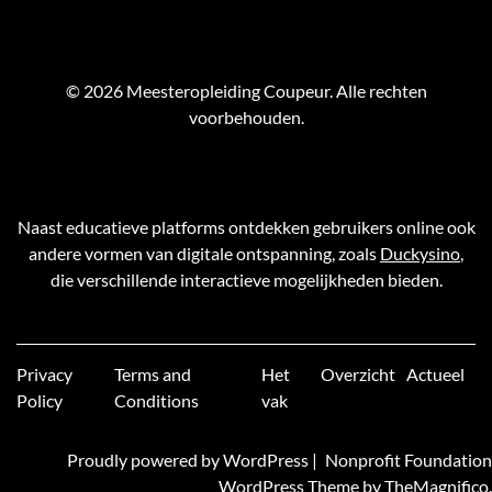
© 2026 Meesteropleiding Coupeur. Alle rechten
voorbehouden.
Naast educatieve platforms ontdekken gebruikers online ook
andere vormen van digitale ontspanning, zoals
Duckysino
,
die verschillende interactieve mogelijkheden bieden.
Privacy
Terms and
Het
Overzicht
Actueel
Policy
Conditions
vak
Proudly powered by WordPress
|
Nonprofit Foundation
WordPress Theme
by TheMagnifico.